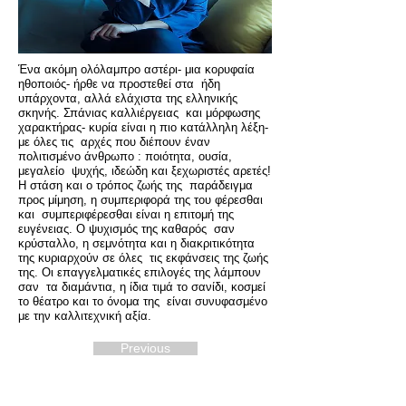
Ένα ακόμη ολόλαμπρο αστέρι- μια κορυφαία
ηθοποιός- ήρθε να προστεθεί στα ήδη
υπάρχοντα, αλλά ελάχιστα της ελληνικής
σκηνής. Σπάνιας καλλιέργειας και μόρφωσης
χαρακτήρας- κυρία είναι η πιο κατάλληλη λέξη-
με όλες τις αρχές που διέπουν έναν
πολιτισμένο άνθρωπο : ποιότητα, ουσία,
μεγαλείο ψυχής, ιδεώδη και ξεχωριστές αρετές!
Η στάση και ο τρόπος ζωής της παράδειγμα
προς μίμηση, η συμπεριφορά της του φέρεσθαι
και συμπεριφέρεσθαι είναι η επιτομή της
ευγένειας. Ο ψυχισμός της καθαρός σαν
κρύσταλλο, η σεμνότητα και η διακριτικότητα
της κυριαρχούν σε όλες τις εκφάνσεις της ζωής
της. Οι επαγγελματικές επιλογές της λάμπουν
σαν τα διαμάντια, η ίδια τιμά το σανίδι, κοσμεί
το θέατρο και το όνομα της είναι συνυφασμένο
με την καλλιτεχνική αξία.
Previous
Next